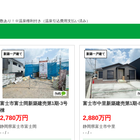
数あり！※温泉権利付き（温泉引込費用支払い済み）
新築一戸建て
新築一戸建て
富士市富士岡新築建売第1期-3号
富士市中里新築建売第1期-
棟
2,780万円
2,880万円
静岡県富士市富士岡
静岡県富士市中里
- - / -
- - / -