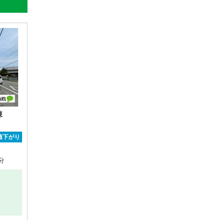
棟
値下がり
分