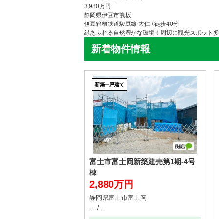
3,980万円
静岡県伊豆市熊坂
伊豆箱根鉄道駿豆線 大仁 / 徒歩40分
緑あふれる自然豊かな環境！周辺に観光スポット多
新着物件情報
新築一戸建て
富士市富士岡新築建売第1期-4号
棟
2,880万円
静岡県富士市富士岡
- - / -