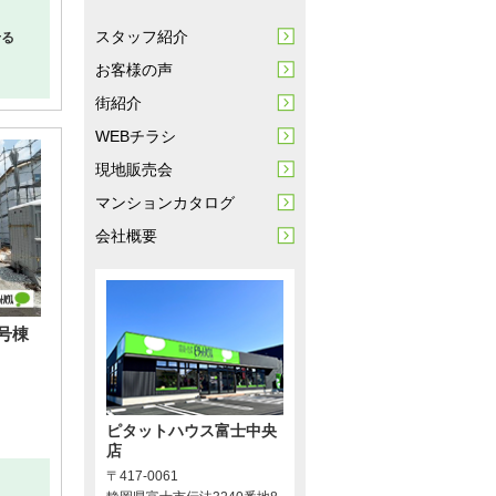
スタッフ紹介
せる
お客様の声
街紹介
WEBチラシ
現地販売会
マンションカタログ
会社概要
号棟
ピタットハウス富士中央
店
〒417-0061