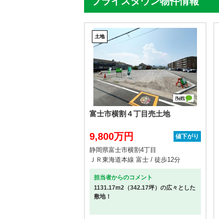
プライスダウン物件情報
土地
富士市横割４丁目売土地
9,800万円
値下がり
静岡県富士市横割4丁目
ＪＲ東海道本線 富士 / 徒歩12分
担当者からのコメント
1131.17m2（342.17坪）の広々とした
敷地！