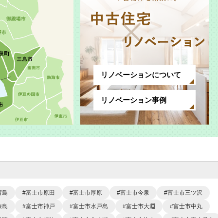
リノベーションについて
リノベーション事例
宮島
富士市原田
富士市厚原
富士市今泉
富士市三ツ沢
森島
富士市神戸
富士市水戸島
富士市大淵
富士市中丸