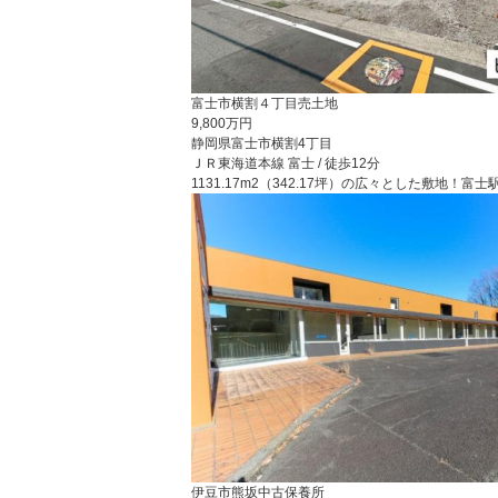
富士市横割４丁目売土地
9,800万円
静岡県富士市横割4丁目
ＪＲ東海道本線 富士 / 徒歩12分
1131.17m2（342.17坪）の広々とした敷地
伊豆市熊坂中古保養所