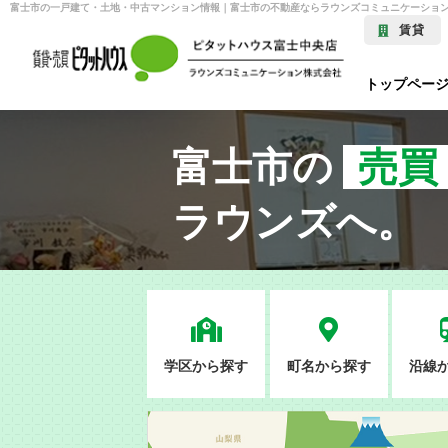
富士市の一戸建て・土地・中古マンション情報｜富士市の不動産ならラウンズコミュニケーショ
賃貸
トップペー
富士市の
売買
ラウンズへ。
学区から探す
町名から探す
沿線