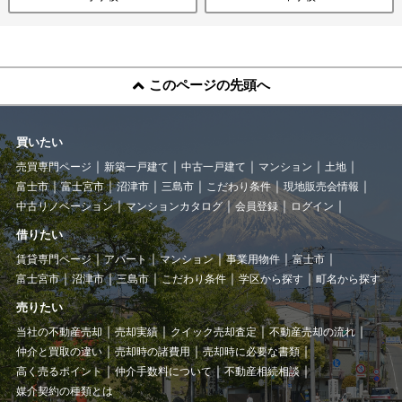
このページの先頭へ
買いたい
売買専門ページ
新築一戸建て
中古一戸建て
マンション
土地
富士市
富士宮市
沼津市
三島市
こだわり条件
現地販売会情報
中古リノベーション
マンションカタログ
会員登録
ログイン
借りたい
賃貸専門ページ
アパート
マンション
事業用物件
富士市
富士宮市
沼津市
三島市
こだわり条件
学区から探す
町名から探す
売りたい
当社の不動産売却
売却実績
クイック売却査定
不動産売却の流れ
仲介と買取の違い
売却時の諸費用
売却時に必要な書類
高く売るポイント
仲介手数料について
不動産相続相談
媒介契約の種類とは