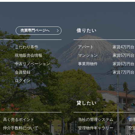
借りたい
売買専門ページへ
こだわり条件
アパート
家賃4万円台
現地販売会情報
マンション
家賃5万円台
中古リノベーション
事業用物件
家賃6万円台
会員登録
家賃7万円台
ログイン
貸したい
高く売るポイント
当社の管理システム
管
仲介手数料について
管理物件ギャラリー
空