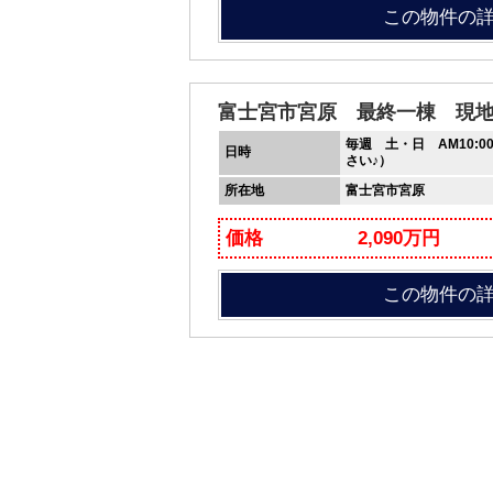
この物件の
富士宮市宮原 最終一棟 現
毎週 土・日 AM10:0
日時
さい♪）
所在地
富士宮市宮原
価格
2,090万円
この物件の