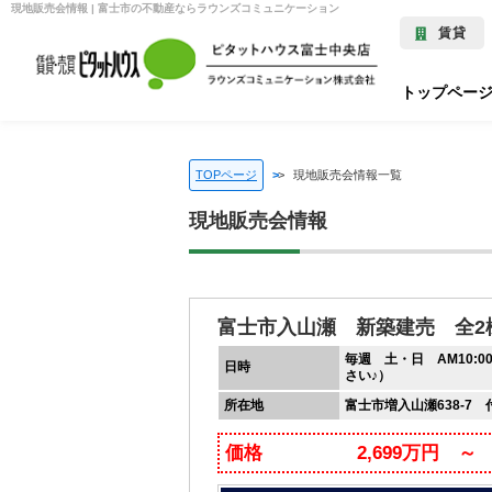
現地販売会情報 | 富士市の不動産ならラウンズコミュニケーション
賃貸
トップペー
TOPページ
>
現地販売会情報一覧
現地販売会情報
富士市入山瀬 新築建売 全2
毎週 土・日 AM10:0
日時
さい♪）
所在地
富士市増入山瀬638-7 
価格
2,699万円 ～ 