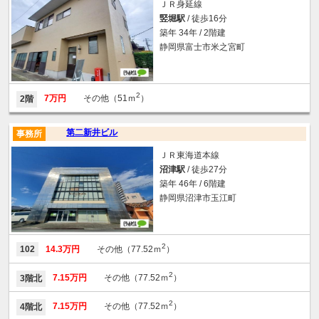
ＪＲ身延線
竪堀駅
/ 徒歩16分
築年 34年 / 2階建
静岡県富士市米之宮町
2
7万円
その他（51ｍ
）
2階
第二新井ビル
事務所
ＪＲ東海道本線
沼津駅
/ 徒歩27分
築年 46年 / 6階建
静岡県沼津市玉江町
2
102
14.3万円
その他（77.52ｍ
）
2
7.15万円
その他（77.52ｍ
）
3階北
2
7.15万円
その他（77.52ｍ
）
4階北