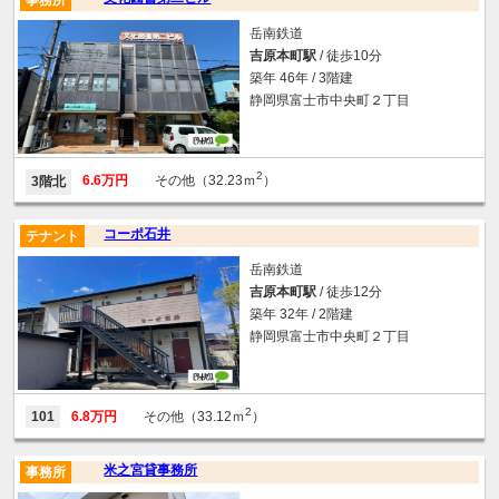
事務所
岳南鉄道
吉原本町駅
/ 徒歩10分
築年 46年 / 3階建
静岡県富士市中央町２丁目
2
6.6万円
その他（32.23ｍ
）
3階北
コーポ石井
テナント
岳南鉄道
吉原本町駅
/ 徒歩12分
築年 32年 / 2階建
静岡県富士市中央町２丁目
2
101
6.8万円
その他（33.12ｍ
）
米之宮貸事務所
事務所