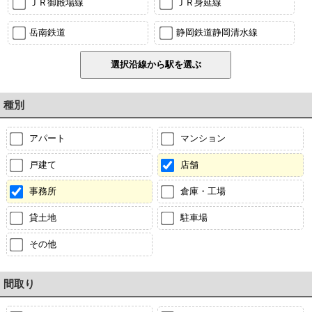
ＪＲ御殿場線
ＪＲ身延線
岳南鉄道
静岡鉄道静岡清水線
種別
アパート
マンション
戸建て
店舗
事務所
倉庫・工場
貸土地
駐車場
その他
間取り