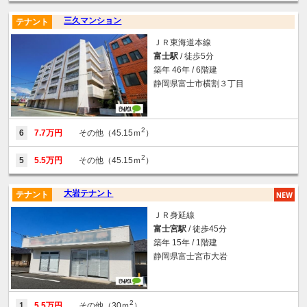
三久マンション
テナント
ＪＲ東海道本線
富士駅
/ 徒歩5分
築年 46年 / 6階建
静岡県富士市横割３丁目
2
6
7.7万円
その他（45.15ｍ
）
2
5
5.5万円
その他（45.15ｍ
）
大岩テナント
テナント
ＪＲ身延線
富士宮駅
/ 徒歩45分
築年 15年 / 1階建
静岡県富士宮市大岩
2
1
5.5万円
その他（30ｍ
）