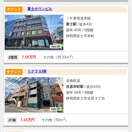
富士タウンビル
テナント
ＪＲ東海道本線
富士駅
/ 徒歩4分
築年 45年 / 5階建
静岡県富士市本町
2
7.15万円
その他（35.23ｍ
）
2階西
リクラスⅩⅢ
テナント
岳南鉄道
吉原本町駅
/ 徒歩10分
築年 34年 / 4階建
静岡県富士市吉原４丁目
2
7.15万円
その他（50ｍ
）
2F南