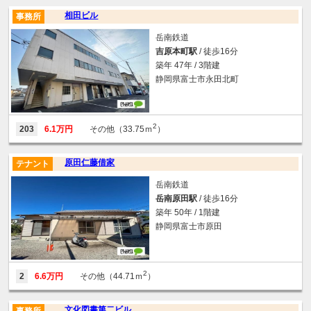
相田ビル
事務所
岳南鉄道
吉原本町駅
/ 徒歩16分
築年 47年 / 3階建
静岡県富士市永田北町
2
203
6.1万円
その他（33.75ｍ
）
原田仁藤借家
テナント
岳南鉄道
岳南原田駅
/ 徒歩16分
築年 50年 / 1階建
静岡県富士市原田
2
2
6.6万円
その他（44.71ｍ
）
文化図書第二ビル