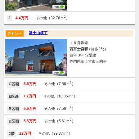
2
1
4.4万円
その他（32.76ｍ
）
富士山横丁
テナント
ＪＲ身延線
西富士宮駅
/ 徒歩25分
築年 3年 / 2階建
静岡県富士宮市三園平
2
5.5万円
その他（7.56ｍ
）
C区画
2
7.7万円
その他（10.35ｍ
）
E区画
2
5.5万円
その他（7.56ｍ
）
B区画
2
5.5万円
その他（5.61ｍ
）
D区画
2
22万円
その他（99.37ｍ
）
2階