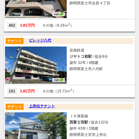
静岡県富士市吉原４丁目
2
402
3.85万円
その他（9.29ｍ
）
ビレッジ八代
テナント
岳南鉄道
ジヤトコ前駅
/ 徒歩9分
築年 32年 / 4階建
静岡県富士市八代町
2
101
3.85万円
その他（15.73ｍ
）
上井出テナント
テナント
ＪＲ身延線
西富士宮駅
/ 徒歩132分
築年 43年 / 1階建
静岡県富士宮市上井出