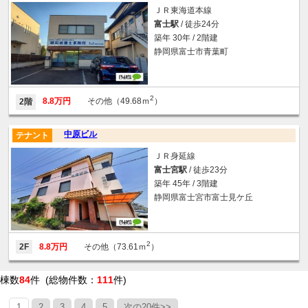
ＪＲ東海道本線
富士駅
/ 徒歩24分
築年 30年 / 2階建
静岡県富士市青葉町
2
8.8万円
その他（49.68ｍ
）
2階
中原ビル
テナント
ＪＲ身延線
富士宮駅
/ 徒歩23分
築年 45年 / 3階建
静岡県富士宮市富士見ケ丘
2
2F
8.8万円
その他（73.61ｍ
）
棟数
84
件 (総物件数：
111
件)
1
2
3
4
5
次の20件>>