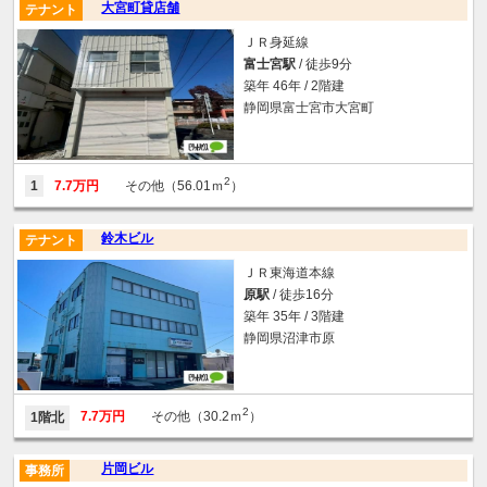
大宮町貸店舗
テナント
ＪＲ身延線
富士宮駅
/ 徒歩9分
築年 46年 / 2階建
静岡県富士宮市大宮町
2
1
7.7万円
その他（56.01ｍ
）
鈴木ビル
テナント
ＪＲ東海道本線
原駅
/ 徒歩16分
築年 35年 / 3階建
静岡県沼津市原
2
7.7万円
その他（30.2ｍ
）
1階北
片岡ビル
事務所