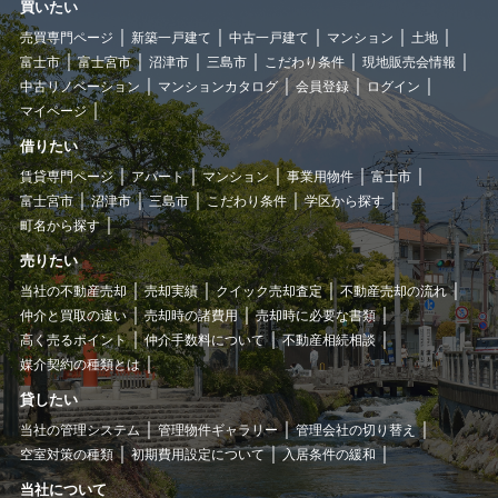
買いたい
売買専門ページ
新築一戸建て
中古一戸建て
マンション
土地
富士市
富士宮市
沼津市
三島市
こだわり条件
現地販売会情報
中古リノベーション
マンションカタログ
会員登録
ログイン
マイページ
借りたい
賃貸専門ページ
アパート
マンション
事業用物件
富士市
富士宮市
沼津市
三島市
こだわり条件
学区から探す
町名から探す
売りたい
当社の不動産売却
売却実績
クイック売却査定
不動産売却の流れ
仲介と買取の違い
売却時の諸費用
売却時に必要な書類
高く売るポイント
仲介手数料について
不動産相続相談
媒介契約の種類とは
貸したい
当社の管理システム
管理物件ギャラリー
管理会社の切り替え
空室対策の種類
初期費用設定について
入居条件の緩和
当社について