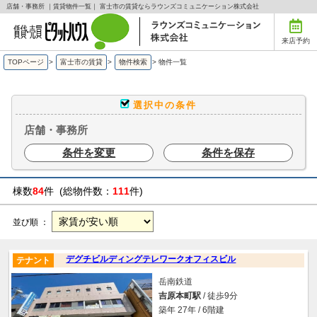
店舗・事務所 ｜賃貸物件一覧｜ 富士市の賃貸ならラウンズコミュニケーション株式会社
来店予約
TOPページ
>
富士市の賃貸
>
物件検索
>
物件一覧
選択中の条件
店舗・事務所
条件を変更
条件を保存
棟数
84
件 (総物件数：
111
件)
並び順 ：
デグチビルディングテレワークオフィスビル
テナント
岳南鉄道
吉原本町駅
/ 徒歩9分
築年 27年 / 6階建