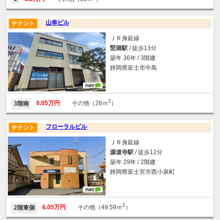
山幸ビル
テナント
ＪＲ身延線
竪堀駅
/ 徒歩13分
築年 36年 / 3階建
静岡県富士市中島
2
6.05万円
その他（28ｍ
）
3階南
フローラルビル
テナント
ＪＲ身延線
源道寺駅
/ 徒歩12分
築年 29年 / 2階建
静岡県富士宮市西小泉町
2
6.05万円
その他（49.59ｍ
）
2階東側