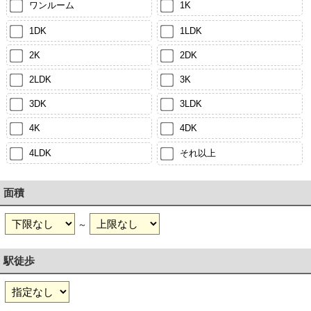
ワンルーム
1K
1DK
1LDK
2K
2DK
2LDK
3K
3DK
3LDK
4K
4DK
4LDK
それ以上
面積
～
駅徒歩