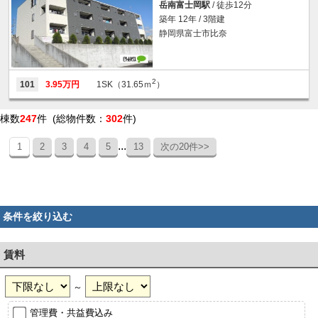
岳南富士岡駅
/ 徒歩12分
築年 12年 / 3階建
静岡県富士市比奈
2
101
3.95万円
1SK（31.65ｍ
）
棟数
247
件 (総物件数：
302
件)
...
1
2
3
4
5
13
次の20件>>
条件を絞り込む
賃料
～
管理費・共益費込み