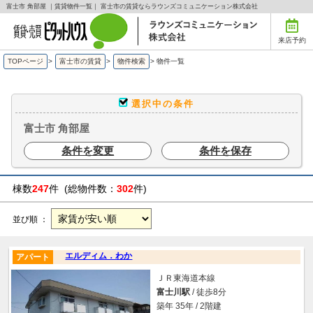
富士市 角部屋 ｜賃貸物件一覧｜ 富士市の賃貸ならラウンズコミュニケーション株式会社
来店予約
TOPページ
>
富士市の賃貸
>
物件検索
>
物件一覧
選択中の条件
富士市 角部屋
条件を変更
条件を保存
棟数
247
件 (総物件数：
302
件)
並び順 ：
エルディム．わか
アパート
ＪＲ東海道本線
富士川駅
/ 徒歩8分
築年 35年 / 2階建