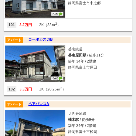
静岡県富士市中之郷
2
101
3.2万円
2K（33ｍ
）
コーポカスガB
アパート
岳南鉄道
岳南原田駅
/ 徒歩11分
築年 34年 / 2階建
静岡県富士市原田
2
102
3.3万円
1K（20.25ｍ
）
ペアパレスA
アパート
ＪＲ身延線
柚木駅
/ 徒歩9分
築年 24年 / 2階建
静岡県富士市松岡