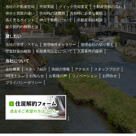
当社の不動産売却
売却実績
クイック売却査定
不動産売却の流れ
仲介と買取の違い
売却時の諸費用
売却時に必要な書類
高く売るポイント
仲介手数料について
不動産相続相談
媒介契約の種類とは
貸したい
当社の管理システム
管理物件ギャラリー
管理会社の切り替え
空室対策の種類
初期費用設定について
入居条件の緩和
当社について
会社概要
スタッフ紹介
街紹介情報
アクセス
スタッフブログ
WEBチラシ
お知らせ
お客様の声
リノベーション
お問合せ
プライバシーポリシー