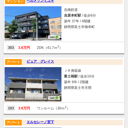
ベルメゾンミユキ
マンション
岳南鉄道
吉原本町駅
/ 徒歩6分
築年 37年 / 4階建
静岡県富士市御幸町
2
303
3.9万円
2DK（41.7ｍ
）
ピュア グレイス
アパート
ＪＲ身延線
富士根駅
/ 徒歩16分
築年 9年 / 2階建
静岡県富士市天間
2
103
3.9万円
ワンルーム（30ｍ
）
エルセレーノ宮下
アパート