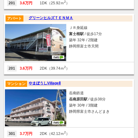
2
201
3.6万円
1DK（25.92ｍ
）
グリーンヒルズＴＥＮＭＡ
アパート
ＪＲ身延線
富士根駅
/ 徒歩17分
築年 32年 / 2階建
静岡県富士市天間
2
201
3.6万円
2DK（39.74ｍ
）
やまぼうしVillageⅡ
マンション
岳南鉄道
岳南原田駅
/ 徒歩38分
築年 30年 / 3階建
静岡県富士市さんどまき
2
301
3.7万円
2DK（42.12ｍ
）