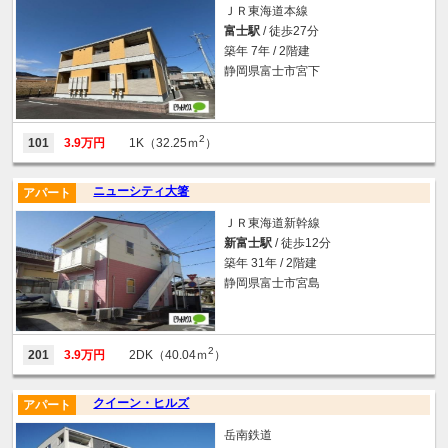
ＪＲ東海道本線
富士駅
/ 徒歩27分
築年 7年 / 2階建
静岡県富士市宮下
2
101
3.9万円
1K（32.25ｍ
）
ニューシティ大箸
アパート
ＪＲ東海道新幹線
新富士駅
/ 徒歩12分
築年 31年 / 2階建
静岡県富士市宮島
2
201
3.9万円
2DK（40.04ｍ
）
クイーン・ヒルズ
アパート
岳南鉄道