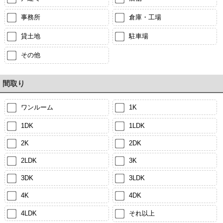
事務所
倉庫・工場
貸土地
駐車場
その他
間取り
ワンルーム
1K
1DK
1LDK
2K
2DK
2LDK
3K
3DK
3LDK
4K
4DK
4LDK
それ以上