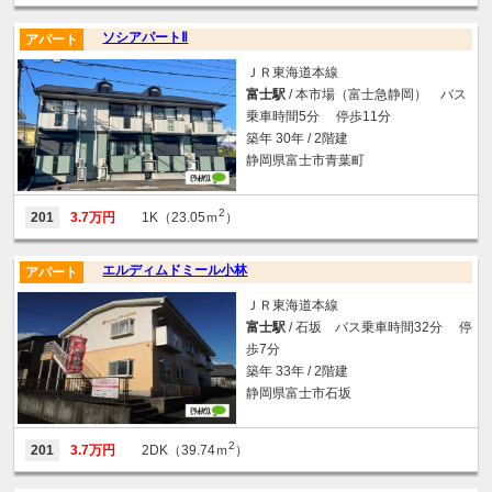
ソシアパートⅡ
アパート
ＪＲ東海道本線
富士駅
/ 本市場（富士急静岡） バス
乗車時間5分 停歩11分
築年 30年 / 2階建
静岡県富士市青葉町
2
201
3.7万円
1K（23.05ｍ
）
エルディムドミール小林
アパート
ＪＲ東海道本線
富士駅
/ 石坂 バス乗車時間32分 停
歩7分
築年 33年 / 2階建
静岡県富士市石坂
2
201
3.7万円
2DK（39.74ｍ
）