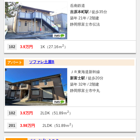
岳南鉄道
吉原本町駅
/ 徒歩35分
築年 21年 / 2階建
静岡県富士市伝法
2
102
3.9万円
1K（27.16ｍ
）
ソファレ土屋B
アパート
ＪＲ東海道新幹線
新富士駅
/ 徒歩20分
築年 32年 / 2階建
静岡県富士市中丸
2
102
3.9万円
2LDK（51.89ｍ
）
2
201
3.98万円
2LDK（51.89ｍ
）