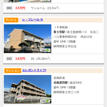
2
303
3.5万円
ワンルーム（21.5ｍ
）
レ・フレール Ｎ
アパート
ＪＲ身延線
富士宮駅
/ 富士急静岡バス 伝法二
バス乗車時間20分 停歩12分
築年 16年 / 2階建
静岡県富士市伝法
2
103
3.6万円
1K（25.28ｍ
）
エレガントライフⅠ
マンション
岳南鉄道
岳南原田駅
/ 徒歩34分
築年 29年 / 3階建
静岡県富士市三ツ沢