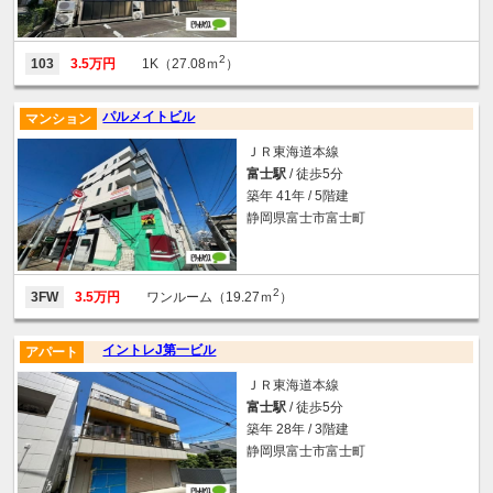
2
103
3.5万円
1K（27.08ｍ
）
パルメイトビル
マンション
ＪＲ東海道本線
富士駅
/ 徒歩5分
築年 41年 / 5階建
静岡県富士市富士町
2
3FW
3.5万円
ワンルーム（19.27ｍ
）
イントレJ第一ビル
アパート
ＪＲ東海道本線
富士駅
/ 徒歩5分
築年 28年 / 3階建
静岡県富士市富士町