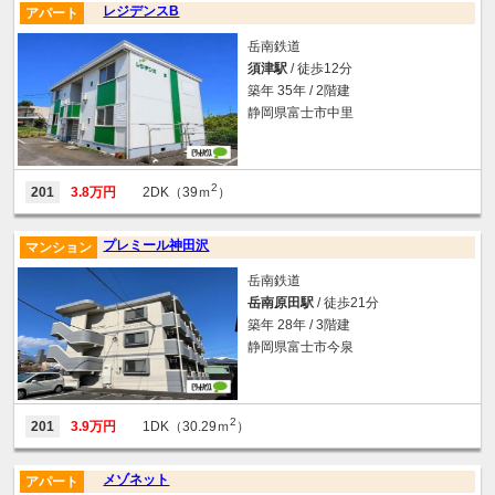
レジデンスB
アパート
岳南鉄道
須津駅
/ 徒歩12分
築年 35年 / 2階建
静岡県富士市中里
2
201
3.8万円
2DK（39ｍ
）
プレミール神田沢
マンション
岳南鉄道
岳南原田駅
/ 徒歩21分
築年 28年 / 3階建
静岡県富士市今泉
2
201
3.9万円
1DK（30.29ｍ
）
メゾネット
アパート