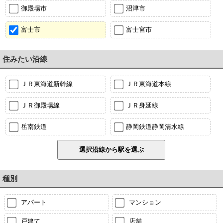
御殿場市
沼津市
富士市
富士宮市
住みたい沿線
ＪＲ東海道新幹線
ＪＲ東海道本線
ＪＲ御殿場線
ＪＲ身延線
岳南鉄道
静岡鉄道静岡清水線
種別
アパート
マンション
戸建て
店舗