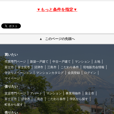
▼もっと条件を指定▼
このページの先頭へ
買いたい
売買専門ページ
新築一戸建て
中古一戸建て
マンション
土地
富士市
富士宮市
沼津市
三島市
こだわり条件
現地販売会情報
中古リノベーション
マンションカタログ
会員登録
ログイン
マイページ
借りたい
賃貸専門ページ
アパート
マンション
事業用物件
富士市
富士宮市
沼津市
三島市
こだわり条件
学区から探す
町名から探す
売りたい