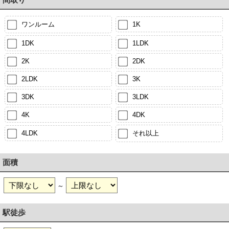
ワンルーム
1K
1DK
1LDK
2K
2DK
2LDK
3K
3DK
3LDK
4K
4DK
4LDK
それ以上
面積
～
駅徒歩