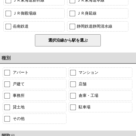
ＪＲ東海道新幹線
ＪＲ東海道本線
ＪＲ御殿場線
ＪＲ身延線
岳南鉄道
静岡鉄道静岡清水線
種別
アパート
マンション
戸建て
店舗
事務所
倉庫・工場
貸土地
駐車場
その他
間取り