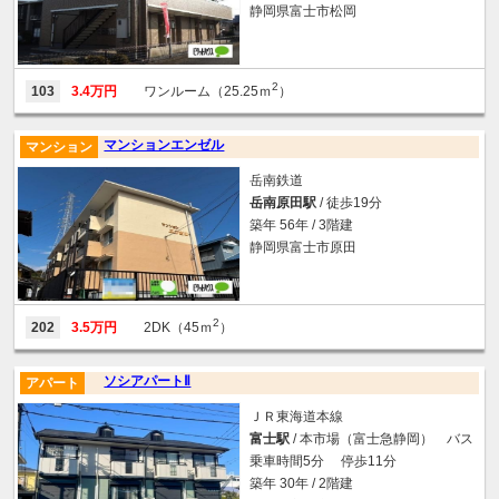
静岡県富士市松岡
2
103
3.4万円
ワンルーム（25.25ｍ
）
マンションエンゼル
マンション
岳南鉄道
岳南原田駅
/ 徒歩19分
築年 56年 / 3階建
静岡県富士市原田
2
202
3.5万円
2DK（45ｍ
）
ソシアパートⅡ
アパート
ＪＲ東海道本線
富士駅
/ 本市場（富士急静岡） バス
乗車時間5分 停歩11分
築年 30年 / 2階建