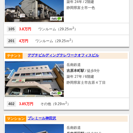
築年 24年 / 2階建
静岡県富士市一色
2
105
3.8万円
ワンルーム（29.25ｍ
）
2
201
4万円
ワンルーム（29.25ｍ
）
デグチビルディングテレワークオフィスビル
テナント
岳南鉄道
吉原本町駅
/ 徒歩9分
築年 27年 / 6階建
静岡県富士市吉原４丁目
2
402
3.85万円
その他（9.29ｍ
）
プレミール神田沢
マンション
岳南鉄道