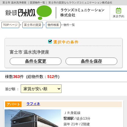
富士市 温水洗浄便座 ｜賃貸物件一覧｜ 富士市の賃貸ならラウンズコミュニケーション株式会社
来店予約
TOPページ
>
富士市の賃貸
>
物件検索
>
物件一覧
選択中の条件
富士市 温水洗浄便座
条件を変更
条件を保存
棟数
363
件 (総物件数：
512
件)
並び順 ：
ラフィネ
アパート
ＪＲ身延線
竪堀駅
/ 徒歩13分
築年 21年 / 2階建