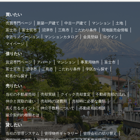
買いたい
売買専門ページ
新築一戸建て
中古一戸建て
マンション
土地
富士市
富士宮市
沼津市
三島市
こだわり条件
現地販売会情報
中古リノベーション
マンションカタログ
会員登録
ログイン
マイページ
借りたい
賃貸専門ページ
アパート
マンション
事業用物件
富士市
富士宮市
沼津市
三島市
こだわり条件
学区から探す
町名から探す
売りたい
当社の不動産売却
売却実績
クイック売却査定
不動産売却の流れ
仲介と買取の違い
売却時の諸費用
売却時に必要な書類
高く売るポイント
仲介手数料について
不動産相続相談
媒介契約の種類とは
貸したい
当社の管理システム
管理物件ギャラリー
管理会社の切り替え