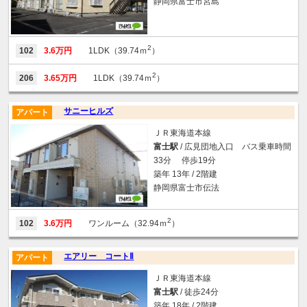
静岡県富士市宮島
2
102
3.6万円
1LDK（39.74ｍ
）
2
206
3.65万円
1LDK（39.74ｍ
）
サニーヒルズ
アパート
ＪＲ東海道本線
富士駅
/ 広見団地入口 バス乗車時間
33分 停歩19分
築年 13年 / 2階建
静岡県富士市伝法
2
102
3.6万円
ワンルーム（32.94ｍ
）
エアリー コートⅡ
アパート
ＪＲ東海道本線
富士駅
/ 徒歩24分
築年 18年 / 2階建