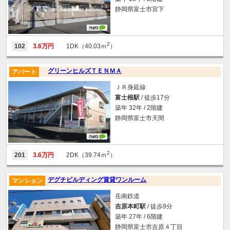
静岡県富士市宮下
2
102
3.6万円
1DK（40.03ｍ
）
グリーンヒルズＴＥＮＭＡ
アパート
ＪＲ身延線
富士根駅
/ 徒歩17分
築年 32年 / 2階建
静岡県富士市天間
2
201
3.6万円
2DK（39.74ｍ
）
デグチビルディング賃貸ワンルーム
マンション
岳南鉄道
吉原本町駅
/ 徒歩9分
築年 27年 / 6階建
静岡県富士市吉原４丁目