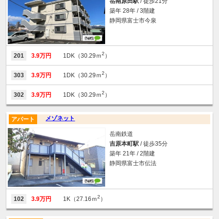
岳南原田駅
/ 徒歩21分
築年 28年 / 3階建
静岡県富士市今泉
2
201
3.9万円
1DK（30.29ｍ
）
2
303
3.9万円
1DK（30.29ｍ
）
2
302
3.9万円
1DK（30.29ｍ
）
メゾネット
アパート
岳南鉄道
吉原本町駅
/ 徒歩35分
築年 21年 / 2階建
静岡県富士市伝法
2
102
3.9万円
1K（27.16ｍ
）