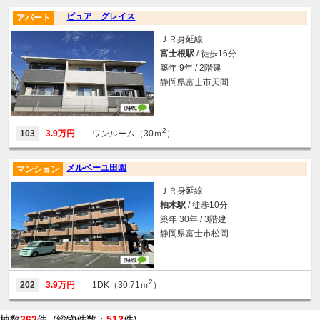
ピュア グレイス
アパート
ＪＲ身延線
富士根駅
/ 徒歩16分
築年 9年 / 2階建
静岡県富士市天間
2
103
3.9万円
ワンルーム（30ｍ
）
メルベーユ田園
マンション
ＪＲ身延線
柚木駅
/ 徒歩10分
築年 30年 / 3階建
静岡県富士市松岡
2
202
3.9万円
1DK（30.71ｍ
）
棟数
363
件 (総物件数：
512
件)