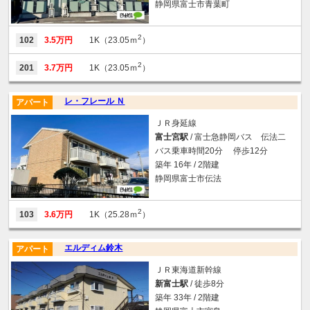
静岡県富士市青葉町
2
102
3.5万円
1K（23.05ｍ
）
2
201
3.7万円
1K（23.05ｍ
）
レ・フレール Ｎ
アパート
ＪＲ身延線
富士宮駅
/ 富士急静岡バス 伝法二
バス乗車時間20分 停歩12分
築年 16年 / 2階建
静岡県富士市伝法
2
103
3.6万円
1K（25.28ｍ
）
エルディム鈴木
アパート
ＪＲ東海道新幹線
新富士駅
/ 徒歩8分
築年 33年 / 2階建