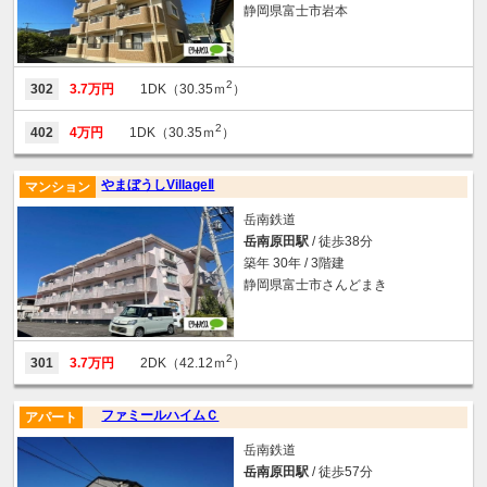
静岡県富士市岩本
2
302
3.7万円
1DK（30.35ｍ
）
2
402
4万円
1DK（30.35ｍ
）
やまぼうしVillageⅡ
マンション
岳南鉄道
岳南原田駅
/ 徒歩38分
築年 30年 / 3階建
静岡県富士市さんどまき
2
301
3.7万円
2DK（42.12ｍ
）
ファミールハイムＣ
アパート
岳南鉄道
岳南原田駅
/ 徒歩57分