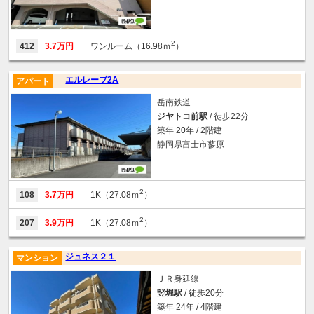
2
412
3.7万円
ワンルーム（16.98ｍ
）
エルレーブ2A
アパート
岳南鉄道
ジヤトコ前駅
/ 徒歩22分
築年 20年 / 2階建
静岡県富士市蓼原
2
108
3.7万円
1K（27.08ｍ
）
2
207
3.9万円
1K（27.08ｍ
）
ジュネス２１
マンション
ＪＲ身延線
竪堀駅
/ 徒歩20分
築年 24年 / 4階建