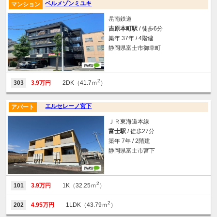
ベルメゾンミユキ
マンション
岳南鉄道
吉原本町駅
/ 徒歩6分
築年 37年 / 4階建
静岡県富士市御幸町
2
303
3.9万円
2DK（41.7ｍ
）
エルセレーノ宮下
アパート
ＪＲ東海道本線
富士駅
/ 徒歩27分
築年 7年 / 2階建
静岡県富士市宮下
2
101
3.9万円
1K（32.25ｍ
）
2
202
4.95万円
1LDK（43.79ｍ
）